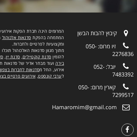
המרומים הינה חברת הפקות אירועי
קיבוץ להבות הבשן
המתמחה בהפקת
סדנאות אלכוהול
חו
ומקצועיות לפרטיים ולחברות.
זיו מרום:
050-
מתוך מגוון סדנאות האלכוהול תוכלו
2276836
להזמין
סדנת קוקטיילים
,
סדנת יין
,
סד
בירה
ועוד מבחר אדיר של סדנאות חוו
יובל:
052-
אירוע, החל מ
סדנאות לחברות בצפון
7483392
ל
ערבי קונספט
,
אירועים פרטיים בצפו
קארין מרום:
050-
7299517
Hamaromim@gmail.com