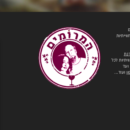
ם
וייתיות
נת
יתיות לכל
ועד
ן
ועוד...