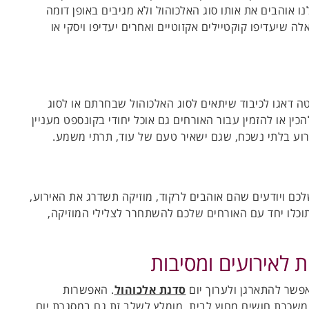
נו אוהבים את אותו סוג האלכוהול ולא מגיבים באופן דומה
לה שיעדיפו קוקטיילים אקזוטיים ואחרים יעדיפו ויסקי או
ה דאגו לכיבוד שיתאים לסוג האלכוהול שבחרתם או לסוג
ן או להזמין עבור האורחים גם אוכל יחודי בקונספט מעניין
ירוע בלתי נשכח, שגם ישאיר טעם של עוד, תרתי משמע.
כם ויודעים שהם אוהבים לרקוד, מוזיקה תשדרג את האירוע,
תוכלו יחד עם האורחים שלכם להשתחרר לצלילי המוזיקה,
 לאירועים ומסיבות
פשר להתארגן ולערוך יום
סדנת אלכוהול
. האפשרות
 משכרת חושים מחוץ לבית. מומלץ לשלב זת גם במסגרת יום