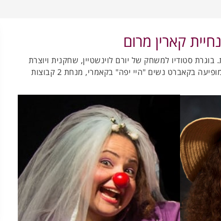
חיית קארין מרום
. בוגרת סטודיו למשחק של יורם לוינשטיין, שחקנית ויוצרת
סדנאות תיאטרון מראה כבר 6 שנים, מופיעה בקאברט נשים "היי יפה" בקאמרי, מנחת 2 קבוצות