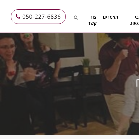
050-227-6836
י
מאמרים
צור
ספט
קשר