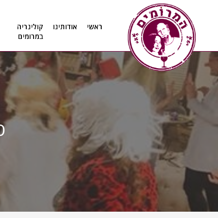
11
12
13
ראשי
אודותינו
קולינריה
במרומים
ס