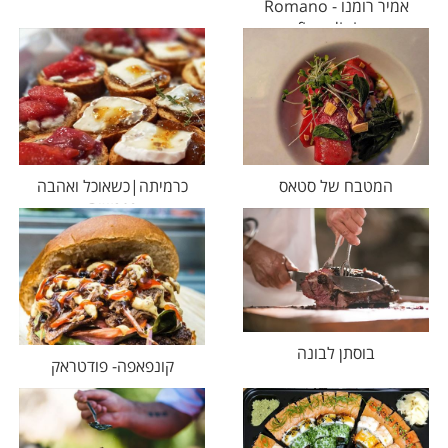
אמיר רומנו - Romano
fine dining
המטבח של סטאס
כרמיתה|כשאוכל ואהבה
נפגשים
בוסתן לבונה
קונפאפה- פודטראק