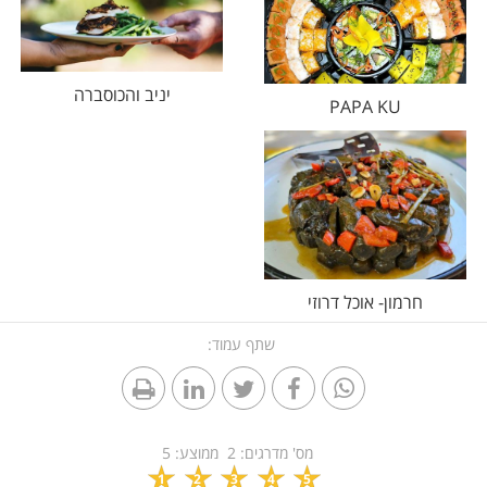
יניב והכוסברה
PAPA KU
חרמון- אוכל דרוזי
שתף עמוד:
מס' מדרגים:
2
ממוצע:
5
1
2
3
4
5