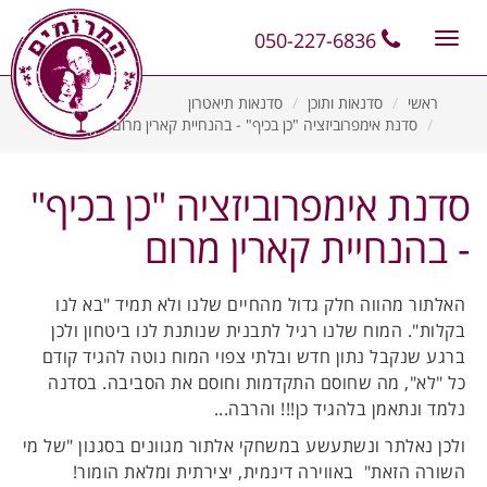
11
12
13
050-227-6836
Toggle
navigation
ראשי
סדנאות ותוכן
סדנאות תיאטרון
סדנת אימפרוביזציה "כן בכיף" - בהנחיית קארין מרום
סדנת אימפרוביזציה "כן בכיף"
- בהנחיית קארין מרום
האלתור מהווה חלק גדול מהחיים שלנו ולא תמיד "בא לנו
בקלות". המוח שלנו רגיל לתבנית שנותנת לנו ביטחון ולכן
ברגע שנקבל נתון חדש ובלתי צפוי המוח נוטה להגיד קודם
כל "לא", מה שחוסם התקדמות וחוסם את הסביבה. בסדנה
נלמד ונתאמן בלהגיד כן!!! והרבה...
ולכן נאלתר ונשתעשע במשחקי אלתור מגוונים בסגנון "של מי
השורה הזאת" באווירה דינמית, יצירתית ומלאת הומור!