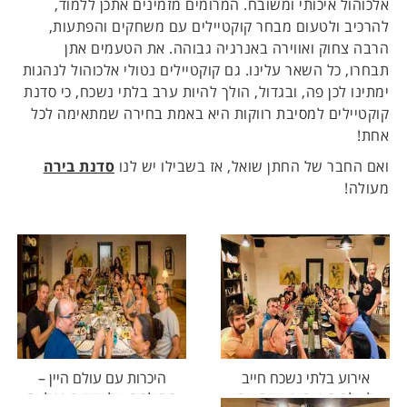
אלכוהול איכותי ומשובח. המרומים מזמינים אתכן ללמוד,
להרכיב ולטעום מבחר קוקטיילים עם משחקים והפתעות,
הרבה צחוק ואווירה באנרגיה גבוהה. את הטעמים אתן
תבחרו, כל השאר עלינו. גם קוקטיילים נטולי אלכוהול לנהגות
ימתינו לכן פה, ובגדול, הולך להיות ערב בלתי נשכח, כי סדנת
קוקטיילים למסיבת רווקות
היא באמת בחירה שמתאימה לכל
אחת!
ואם החבר של החתן שואל, אז בשבילו יש לנו
סדנת בירה
מעולה!
אירוע בלתי נשכח חייב
היכרות עם עולם היין –
לשלב הומור ומוזיקה עם
תחילתה של ידידות נפלאה