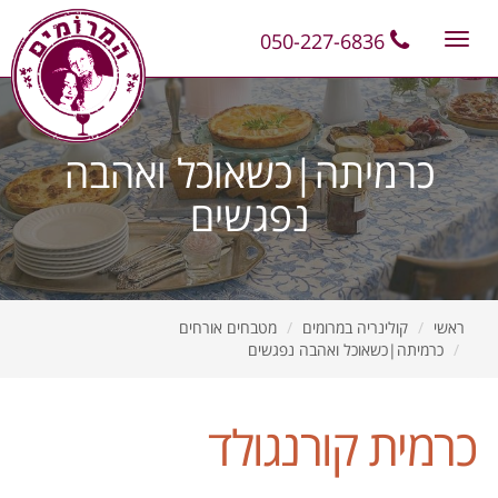
11
12
13
050-227-6836
Toggle
navigation
כרמיתה|כשאוכל ואהבה
נפגשים
ראשי
קולינריה במרומים
מטבחים אורחים
כרמיתה|כשאוכל ואהבה נפגשים
כרמית קורנגולד