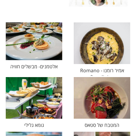
אלטמנים- מבשלים חוויה
אמיר רומנו - Romano
fine dining
המטבח של סטאס
גומא גלילי