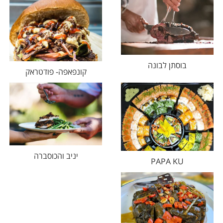
בוסתן לבונה
קונפאפה- פודטראק
יניב והכוסברה
PAPA KU