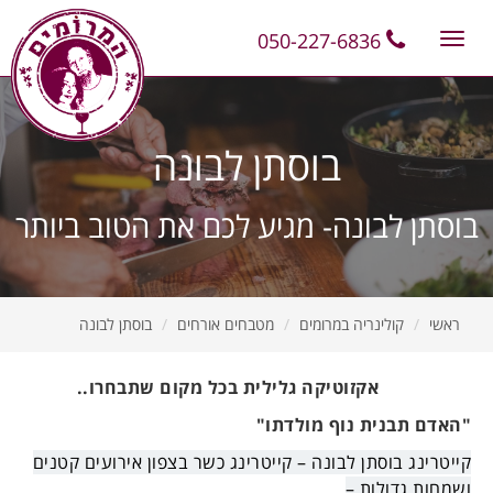
11
12
13
050-227-6836
Toggle
navigation
בוסתן לבונה
בוסתן לבונה- מגיע לכם את הטוב ביותר
ראשי
קולינריה במרומים
מטבחים אורחים
בוסתן לבונה
אקזוטיקה גלילית בכל מקום שתבחרו..
"האדם תבנית נוף מולדתו"
קייטרינג בוסתן לבונה – קייטרינג כשר בצפון אירועים קטנים
ושמחות גדולות –