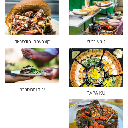
גומא גלילי
קונפאפה- פודטראק
יניב והכוסברה
PAPA KU