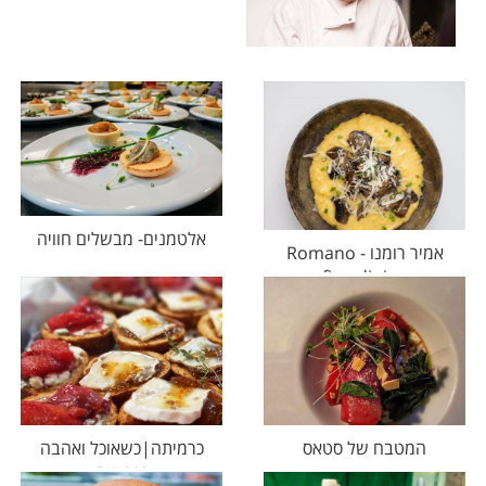
אלטמנים- מבשלים חוויה
אמיר רומנו - Romano
fine dining
המטבח של סטאס
כרמיתה|כשאוכל ואהבה
נפגשים