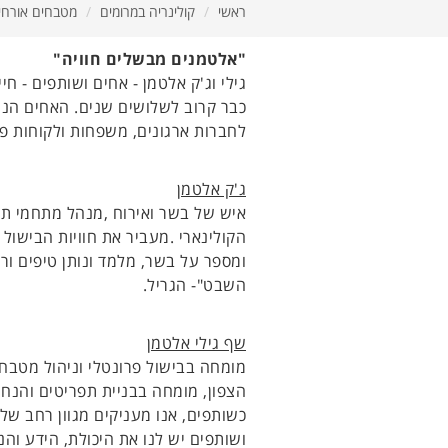
ראשי
קולינריה במרומים
מטבחים אורחי
"אלטמנים מבשלים חוויה"
גילי וג'ק אלטמן - אחים ושותפים - חי
כבר קרוב לשלושים שנים. האחים הנם
לחברות ארגונים, משפחות ולקוחות פר
ג'ק אלטמן
איש של בשר ואירוח ,מנהל מתחמי תי
הקולינארי .מעביר את חוויות הבישול 
ומספר על בשר, מלמד ונותן טיפים ור
השבט"- הגריל.
שף גילי אלטמן
מומחה בבישול פרונטלי וניהול מטבח
הצפון, מומחה בבניית תפריטים והנחיי
כשותפים, אנו מעניקים מגוון רחב של 
ושותפים יש לנו את היכולת, הידע והני