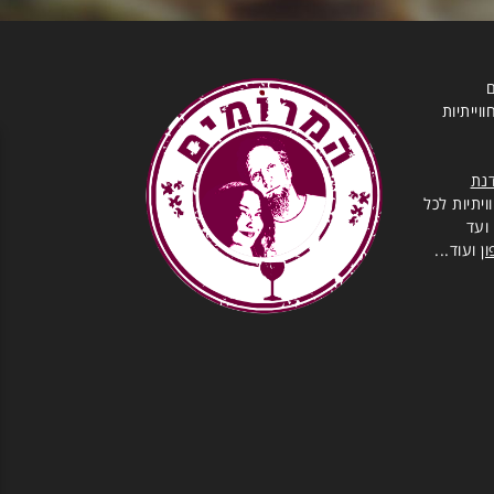
ם
וייתיות
נת
יתיות לכל
ועד
ן
ועוד...