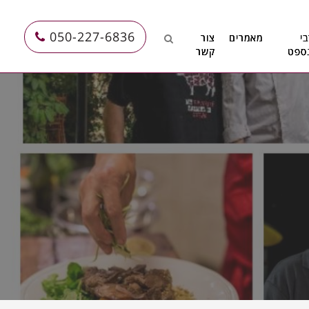
050-227-6836
י
מאמרים
צור
ספט
קשר