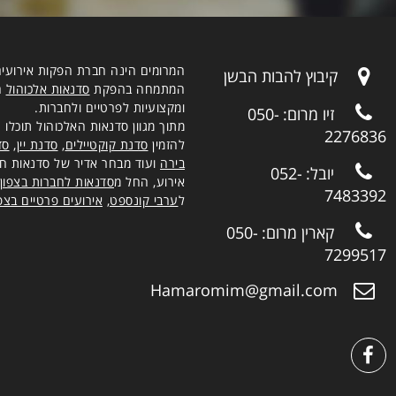
המרומים הינה חברת הפקות אירועי
קיבוץ להבות הבשן
המתמחה בהפקת
סדנאות אלכוהול
חו
ומקצועיות לפרטיים ולחברות.
זיו מרום:
050-
מתוך מגוון סדנאות האלכוהול תוכלו
2276836
להזמין
סדנת קוקטיילים
,
סדנת יין
,
סד
בירה
ועוד מבחר אדיר של סדנאות חוו
יובל:
052-
אירוע, החל מ
סדנאות לחברות בצפון
7483392
ל
ערבי קונספט
,
אירועים פרטיים בצפו
קארין מרום:
050-
7299517
Hamaromim@gmail.com