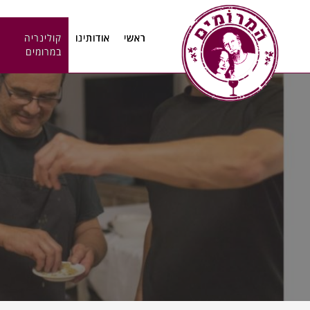
11
12
13
ראשי
אודותינו
קולינריה
במרומים